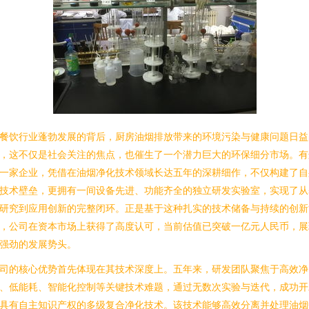
餐饮行业蓬勃发展的背后，厨房油烟排放带来的环境污染与健康问题日益
，这不仅是社会关注的焦点，也催生了一个潜力巨大的环保细分市场。有
一家企业，凭借在油烟净化技术领域长达五年的深耕细作，不仅构建了自
技术壁垒，更拥有一间设备先进、功能齐全的独立研发实验室，实现了从
研究到应用创新的完整闭环。正是基于这种扎实的技术储备与持续的创新
，公司在资本市场上获得了高度认可，当前估值已突破一亿元人民币，展
强劲的发展势头。
司的核心优势首先体现在其技术深度上。五年来，研发团队聚焦于高效净
、低能耗、智能化控制等关键技术难题，通过无数次实验与迭代，成功开
具有自主知识产权的多级复合净化技术。该技术能够高效分离并处理油烟