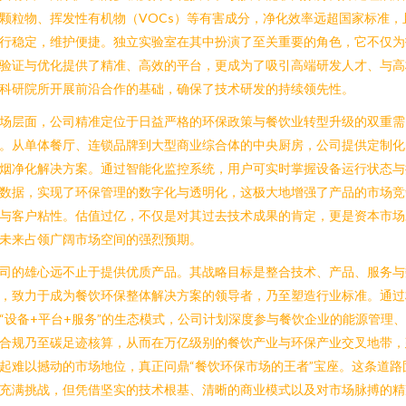
颗粒物、挥发性有机物（VOCs）等有害成分，净化效率远超国家标准，
行稳定，维护便捷。独立实验室在其中扮演了至关重要的角色，它不仅为
验证与优化提供了精准、高效的平台，更成为了吸引高端研发人才、与高
科研院所开展前沿合作的基础，确保了技术研发的持续领先性。
场层面，公司精准定位于日益严格的环保政策与餐饮业转型升级的双重需
。从单体餐厅、连锁品牌到大型商业综合体的中央厨房，公司提供定制化
烟净化解决方案。通过智能化监控系统，用户可实时掌握设备运行状态与
数据，实现了环保管理的数字化与透明化，这极大地增强了产品的市场竞
与客户粘性。估值过亿，不仅是对其过去技术成果的肯定，更是资本市场
未来占领广阔市场空间的强烈预期。
司的雄心远不止于提供优质产品。其战略目标是整合技术、产品、服务与
，致力于成为餐饮环保整体解决方案的领导者，乃至塑造行业标准。通过
“设备+平台+服务”的生态模式，公司计划深度参与餐饮企业的能源管理
合规乃至碳足迹核算，从而在万亿级别的餐饮产业与环保产业交叉地带，
起难以撼动的市场地位，真正问鼎“餐饮环保市场的王者”宝座。这条道路
充满挑战，但凭借坚实的技术根基、清晰的商业模式以及对市场脉搏的精